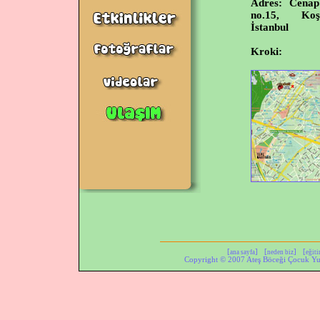
Adres:
Cenap 
no.15, Koş
İstanbul
Kroki:
[
] [
] [
ana sayfa
neden biz
eğit
Copyright © 2007 Ateş Böceği Çocuk Yuv