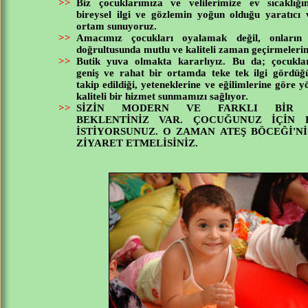
>>
Biz çocuklarımıza ve velilerimize ev sıcaklığın
bireysel ilgi ve gözlemin yoğun olduğu yaratıcı v
ortam sunuyoruz.
>>
Amacımız çocukları oyalamak değil, onların 
doğrultusunda mutlu ve kaliteli zaman geçirmeleri
>>
Butik yuva olmakta kararlıyız. Bu da; çocukla
geniş ve rahat bir ortamda teke tek ilgi gördüğü
takip edildiği, yeteneklerine ve eğilimlerine göre yö
kaliteli bir hizmet sunmamızı sağlıyor.
>>
SİZİN MODERN VE FARKLI BİR 
BEKLENTİNİZ VAR. ÇOCUĞUNUZ İÇİN E
İSTİYORSUNUZ. O ZAMAN ATEŞ BÖCEĞİ'N
ZİYARET ETMELİSİNİZ.