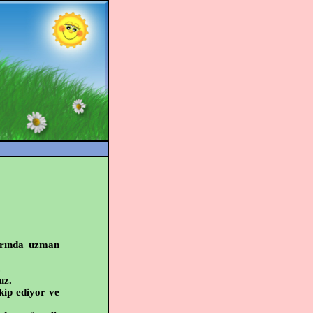
larında uzman
.
uz.
kip ediyor ve