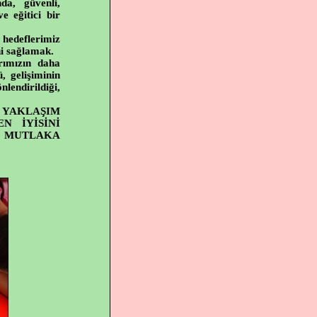
da, güvenli,
e eğitici bir
hedeflerimiz
ni sağlamak.
rımızın daha
, gelişiminin
nlendirildiği,
YAKLAŞIM
N İYİSİNİ
İ MUTLAKA